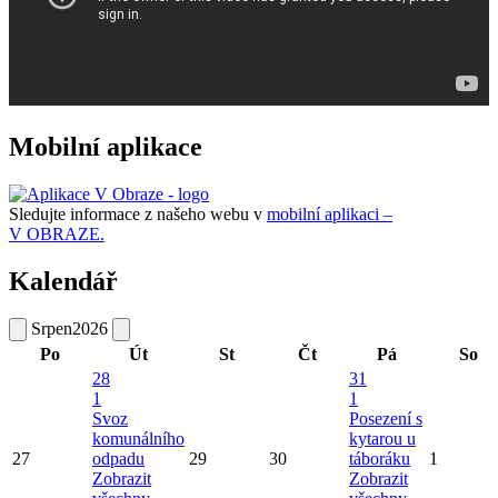
Mobilní aplikace
Sledujte informace z našeho webu v
mobilní aplikaci –
V OBRAZE.
Kalendář
Srpen
2026
Po
Út
St
Čt
Pá
So
28
31
1
1
Svoz
Posezení s
komunálního
kytarou u
27
odpadu
29
30
táboráku
1
Zobrazit
Zobrazit