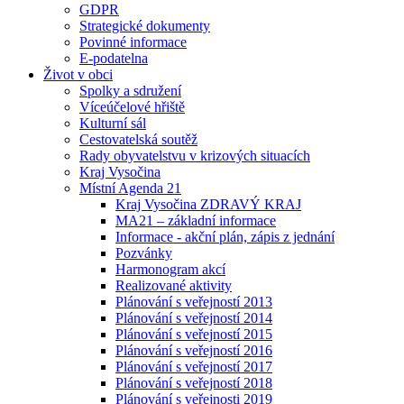
GDPR
Strategické dokumenty
Povinné informace
E-podatelna
Život v obci
Spolky a sdružení
Víceúčelové hřiště
Kulturní sál
Cestovatelská soutěž
Rady obyvatelstvu v krizových situacích
Kraj Vysočina
Místní Agenda 21
Kraj Vysočina ZDRAVÝ KRAJ
MA21 – základní informace
Informace - akční plán, zápis z jednání
Pozvánky
Harmonogram akcí
Realizované aktivity
Plánování s veřejností 2013
Plánování s veřejností 2014
Plánování s veřejností 2015
Plánování s veřejností 2016
Plánování s veřejností 2017
Plánování s veřejností 2018
Plánování s veřejnosti 2019