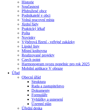
Historie
Současnost
Přidružené obce
Podnikatelé v obci
Volná pracovní místa
Jízdní řády
Praktický lékař
Pošta
Novinky
Výběrová řízení - veřejné zakázky
Lipské listy
Místní knihovna
Realizované projekty
Czech point
Harmonogram svozu popelnic pro rok 2025
Mobilní aplikace V obraze
Úřad
Obecní úřád
Struktura
Rada a zastupitelstvo
Dokumenty
Formuláře
Vyhlášky a usnesení
Územní plán
Úřední deska