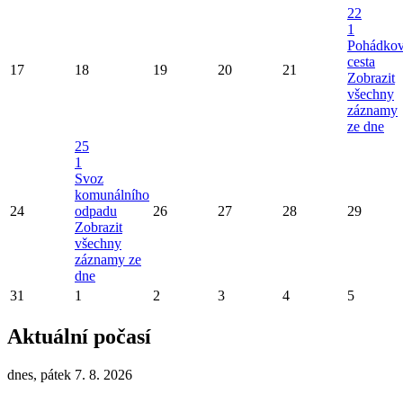
22
1
Pohádko
cesta
17
18
19
20
21
Zobrazit
všechny
záznamy
ze dne
25
1
Svoz
komunálního
24
odpadu
26
27
28
29
Zobrazit
všechny
záznamy ze
dne
31
1
2
3
4
5
Aktuální počasí
dnes, pátek 7. 8. 2026