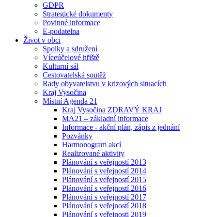
GDPR
Strategické dokumenty
Povinné informace
E-podatelna
Život v obci
Spolky a sdružení
Víceúčelové hřiště
Kulturní sál
Cestovatelská soutěž
Rady obyvatelstvu v krizových situacích
Kraj Vysočina
Místní Agenda 21
Kraj Vysočina ZDRAVÝ KRAJ
MA21 – základní informace
Informace - akční plán, zápis z jednání
Pozvánky
Harmonogram akcí
Realizované aktivity
Plánování s veřejností 2013
Plánování s veřejností 2014
Plánování s veřejností 2015
Plánování s veřejností 2016
Plánování s veřejností 2017
Plánování s veřejností 2018
Plánování s veřejnosti 2019