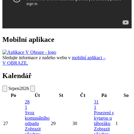
Mobilní aplikace
Sledujte informace z našeho webu v
mobilní aplikaci –
V OBRAZE.
Kalendář
Srpen
2026
Po
Út
St
Čt
Pá
So
28
31
1
1
Svoz
Posezení s
komunálního
kytarou u
27
odpadu
29
30
táboráku
1
Zobrazit
Zobrazit