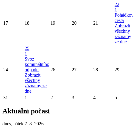
22
1
Pohádko
cesta
17
18
19
20
21
Zobrazit
všechny
záznamy
ze dne
25
1
Svoz
komunálního
24
odpadu
26
27
28
29
Zobrazit
všechny
záznamy ze
dne
31
1
2
3
4
5
Aktuální počasí
dnes, pátek 7. 8. 2026