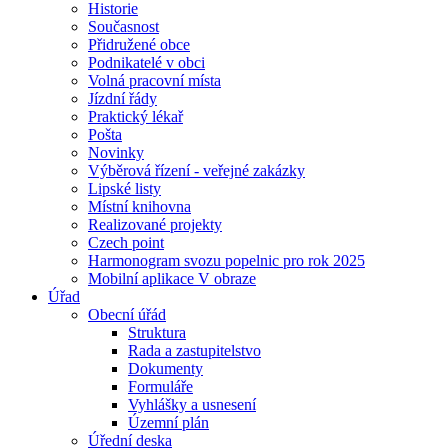
Historie
Současnost
Přidružené obce
Podnikatelé v obci
Volná pracovní místa
Jízdní řády
Praktický lékař
Pošta
Novinky
Výběrová řízení - veřejné zakázky
Lipské listy
Místní knihovna
Realizované projekty
Czech point
Harmonogram svozu popelnic pro rok 2025
Mobilní aplikace V obraze
Úřad
Obecní úřád
Struktura
Rada a zastupitelstvo
Dokumenty
Formuláře
Vyhlášky a usnesení
Územní plán
Úřední deska