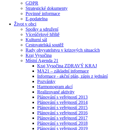
GDPR
Strategické dokumenty
Povinné informace
E-podatelna
Život v obci
Spolky a sdružení
Víceúčelové hřiště
Kulturní sál
Cestovatelská soutěž
Rady obyvatelstvu v krizových situacích
Kraj Vysočina
Místní Agenda 21
Kraj Vysočina ZDRAVÝ KRAJ
MA21 – základní informace
Informace - akční plán, zápis z jednání
Pozvánky
Harmonogram akcí
Realizované aktivity
Plánování s veřejností 2013
Plánování s veřejností 2014
Plánování s veřejností 2015
Plánování s veřejností 2016
Plánování s veřejností 2017
Plánování s veřejností 2018
Plánování s veřejnosti 2019