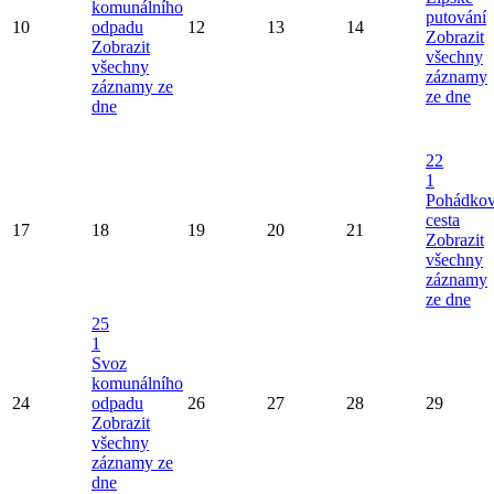
komunálního
putování
10
odpadu
12
13
14
Zobrazit
Zobrazit
všechny
všechny
záznamy
záznamy ze
ze dne
dne
22
1
Pohádko
cesta
17
18
19
20
21
Zobrazit
všechny
záznamy
ze dne
25
1
Svoz
komunálního
24
odpadu
26
27
28
29
Zobrazit
všechny
záznamy ze
dne