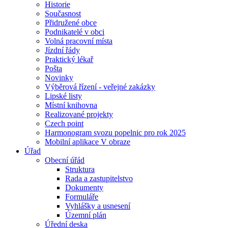
Historie
Současnost
Přidružené obce
Podnikatelé v obci
Volná pracovní místa
Jízdní řády
Praktický lékař
Pošta
Novinky
Výběrová řízení - veřejné zakázky
Lipské listy
Místní knihovna
Realizované projekty
Czech point
Harmonogram svozu popelnic pro rok 2025
Mobilní aplikace V obraze
Úřad
Obecní úřád
Struktura
Rada a zastupitelstvo
Dokumenty
Formuláře
Vyhlášky a usnesení
Územní plán
Úřední deska