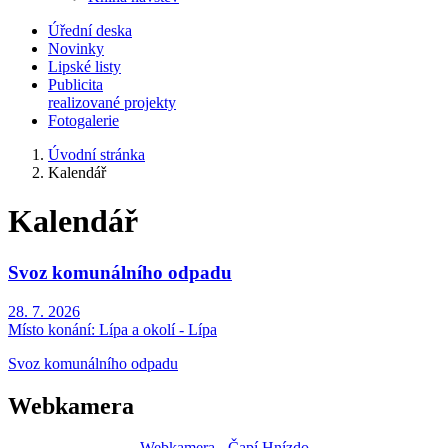
Úřední deska
Novinky
Lipské listy
Publicita
realizované projekty
Fotogalerie
Úvodní stránka
Kalendář
Kalendář
Svoz komunálního odpadu
28. 7. 2026
Místo konání:
Lípa a okolí - Lípa
Svoz komunálního odpadu
Webkamera
Webkamera - Čapí Hnízdo