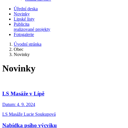
Úřední deska
Novinky
Lipské listy
Publicita
realizované projekty
Fotogalerie
Úvodní stránka
Obec
Novinky
Novinky
LS Masáže v Lípě
Datum:
4. 9. 2024
LS Masáže Lucie Soukupová
Nabídka psího výcviku