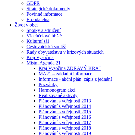
GDPR
Strategické dokumenty
Povinné informace
E-podatelna
Život v obci
Spolky a sdružení
Víceúčelové hřiště
Kulturní sál
Cestovatelská soutěž
Rady obyvatelstvu v krizových situacích
Kraj Vysočina
Místní Agenda 21
Kraj Vysočina ZDRAVÝ KRAJ
MA21 – základní informace
Informace - akční plán, zápis z jednání
Pozvánky
Harmonogram akcí
Realizované aktivity
Plánování s veřejností 2013
Plánování s veřejností 2014
Plánování s veřejností 2015
Plánování s veřejností 2016
Plánování s veřejností 2017
Plánování s veřejností 2018
Plánování s veřejnosti 2019