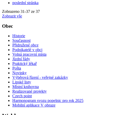
poslední stránka
Zobrazeno
31
-
37
ze 37
Zobrazit vše
Obec
Historie
Současnost
Přidružené obce
Podnikatelé v obci
Volná pracovní místa
Jízdní řády
Praktický lékař
Pošta
Novinky
Výběrová řízení - veřejné zakázky
Lipské listy
Místní knihovna
Realizované projekty
Czech point
Harmonogram svozu popelnic pro rok 2025
Mobilní aplikace V obraze