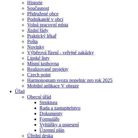
Historie
Současnost
Přidružené obce
Podnikatelé v obci
Volná pracovní místa
Jízdní řády
Praktický lékař
Pošta
Novinky
Výběrová řízení - veřejné zakázky
Lipské listy
Místní knihovna
Realizované projekty
Czech point
Harmonogram svozu popelnic pro rok 2025
Mobilní aplikace V obraze
Úřad
Obecní úřád
Struktura
Rada a zastupitelstvo
Dokumenty
Formuláře
Vyhlášky a usnesení
Územní plán
Úřední deska