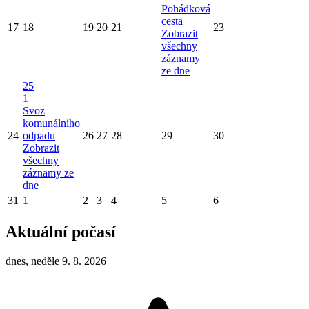
Pohádková
cesta
17
18
19
20
21
23
Zobrazit
všechny
záznamy
ze dne
25
1
Svoz
komunálního
24
odpadu
26
27
28
29
30
Zobrazit
všechny
záznamy ze
dne
31
1
2
3
4
5
6
Aktuální počasí
dnes, neděle 9. 8. 2026