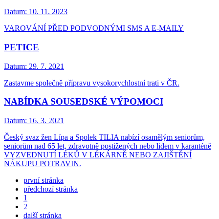
Datum:
10. 11. 2023
VAROVÁNÍ PŘED PODVODNÝMI SMS A E-MAILY
PETICE
Datum:
29. 7. 2021
Zastavme společně přípravu vysokorychlostní trati v ČR.
NABÍDKA SOUSEDSKÉ VÝPOMOCI
Datum:
16. 3. 2021
Český svaz žen Lípa a Spolek TILIA nabízí osamělým seniorům,
seniorům nad 65 let, zdravotně postižených nebo lidem v karanténě
VYZVEDNUTÍ LÉKŮ V LÉKÁRNĚ NEBO ZAJIŠTĚNÍ
NÁKUPU POTRAVIN.
první stránka
předchozí stránka
1
2
další stránka