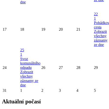
dne
22
1
Pohádko
cesta
17
18
19
20
21
Zobrazit
všechny
záznamy
ze dne
25
1
Svoz
komunálního
24
odpadu
26
27
28
29
Zobrazit
všechny
záznamy ze
dne
31
1
2
3
4
5
Aktuální počasí