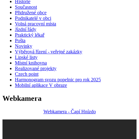
Historie
Současnost
Přidružené obce
Podnikatelé v obci
Volná pracovní místa
Jízdní řády
Praktický lékař
Pošta
Novinky
Výběrová řízení - veřejné zakázky
Lipské listy
Místní knihovna
Realizované projekty
Czech point
Harmonogram svozu popelnic pro rok 2025
Mobilní aplikace V obraze
Webkamera
Webkamera - Čapí Hnízdo