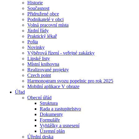
Historie
Současnost
Přidružené obce
Podnikatelé v obci
Volná pracovní místa
Jízdní řády
Praktický lékař
Pošta
Novinky
Výběrová řízení - veřejné zakázky
Lipské listy
Místní knihovna
Realizované projekty
Czech point
Harmonogram svozu popelnic pro rok 2025
Mobilní aplikace V obraze
Úřad
Obecní úřád
Struktura
Rada a zastupitelstvo
Dokumenty
Formuláře
Vyhlášky a usnesení
Územní plán
Úřední deska