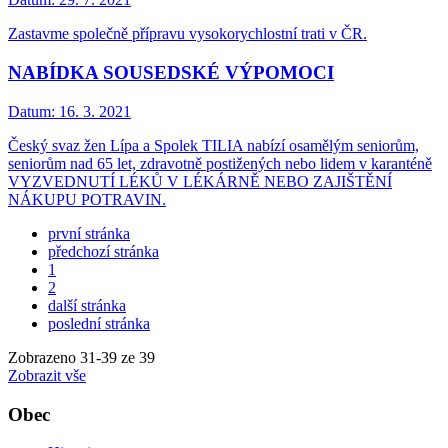
Zastavme společně přípravu vysokorychlostní trati v ČR.
NABÍDKA SOUSEDSKÉ VÝPOMOCI
Datum:
16. 3. 2021
Český svaz žen Lípa a Spolek TILIA nabízí osamělým seniorům,
seniorům nad 65 let, zdravotně postižených nebo lidem v karanténě
VYZVEDNUTÍ LÉKŮ V LÉKÁRNĚ NEBO ZAJIŠTĚNÍ
NÁKUPU POTRAVIN.
první stránka
předchozí stránka
1
2
další stránka
poslední stránka
Zobrazeno
31
-
39
ze 39
Zobrazit vše
Obec