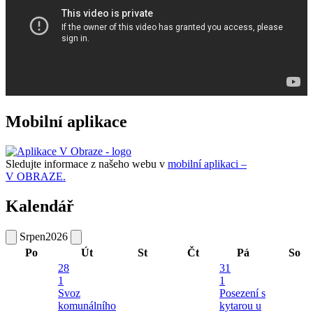
Mobilní aplikace
Sledujte informace z našeho webu v
mobilní aplikaci –
V OBRAZE.
Kalendář
Srpen
2026
Po
Út
St
Čt
Pá
So
28
31
1
1
Svoz
Posezení s
komunálního
kytarou u