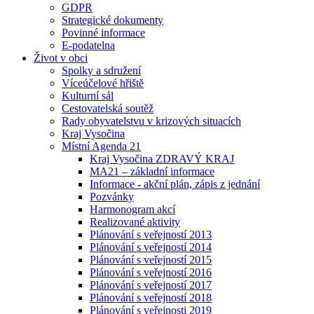
GDPR
Strategické dokumenty
Povinné informace
E-podatelna
Život v obci
Spolky a sdružení
Víceúčelové hřiště
Kulturní sál
Cestovatelská soutěž
Rady obyvatelstvu v krizových situacích
Kraj Vysočina
Místní Agenda 21
Kraj Vysočina ZDRAVÝ KRAJ
MA21 – základní informace
Informace - akční plán, zápis z jednání
Pozvánky
Harmonogram akcí
Realizované aktivity
Plánování s veřejností 2013
Plánování s veřejností 2014
Plánování s veřejností 2015
Plánování s veřejností 2016
Plánování s veřejností 2017
Plánování s veřejností 2018
Plánování s veřejnosti 2019