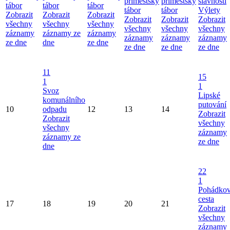
příměstský
příměstský
slavnosti
tábor
tábor
tábor
tábor
tábor
Výlety
Zobrazit
Zobrazit
Zobrazit
Zobrazit
Zobrazit
Zobrazit
všechny
všechny
všechny
všechny
všechny
všechny
záznamy
záznamy ze
záznamy
záznamy
záznamy
záznamy
ze dne
dne
ze dne
ze dne
ze dne
ze dne
11
15
1
1
Svoz
Lipské
komunálního
putování
10
odpadu
12
13
14
Zobrazit
Zobrazit
všechny
všechny
záznamy
záznamy ze
ze dne
dne
22
1
Pohádko
cesta
17
18
19
20
21
Zobrazit
všechny
záznamy