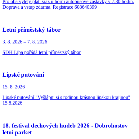
Pro oba výlety platí sraz u horní autobusové zastávky v 7:30 hodin.
Doprava a vstup zdarma. Registrace 608640399
Letní příměstský tábor
3. 8.
2026
–
7. 8.
2026
SDH Lípa pořádá letní příměstský tábor
Lipské putování
15. 8.
2026
Lipské putování "Vyšlápni si s rodinou krásnou lipskou krajinou"
15.8.2026
18. festival dechových hudeb 2026 - Dobrohostov
letní parket