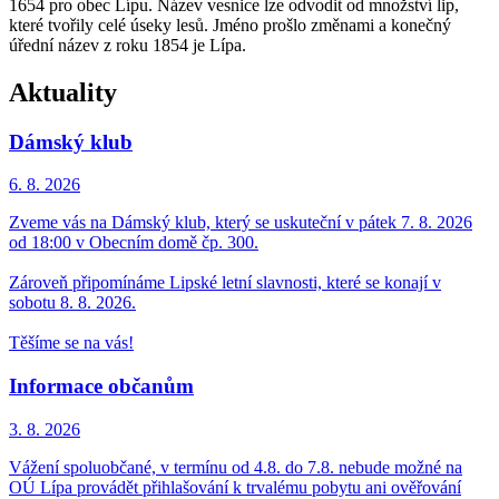
1654 pro obec Lípu. Název vesnice lze odvodit od množství lip,
které tvořily celé úseky lesů. Jméno prošlo změnami a konečný
úřední název z roku 1854 je Lípa.
Aktuality
Dámský klub
6. 8.
2026
Zveme vás na Dámský klub, který se uskuteční v pátek 7. 8. 2026
od 18:00 v Obecním domě čp. 300.
Zároveň připomínáme Lipské letní slavnosti, které se konají v
sobotu 8. 8. 2026.
Těšíme se na vás!
Informace občanům
3. 8.
2026
Vážení spoluobčané, v termínu od 4.8. do 7.8. nebude možné na
OÚ Lípa provádět přihlašování k trvalému pobytu ani ověřování