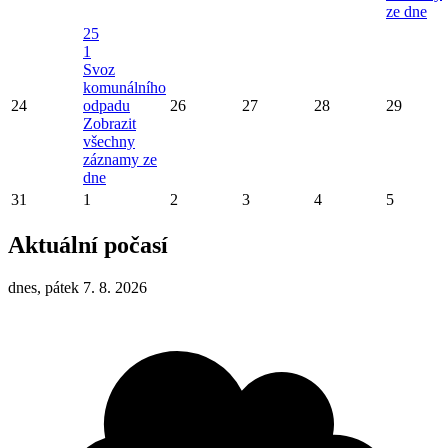
ze dne
25
1
Svoz
komunálního
24
odpadu
26
27
28
29
Zobrazit
všechny
záznamy ze
dne
31
1
2
3
4
5
Aktuální počasí
dnes, pátek 7. 8. 2026