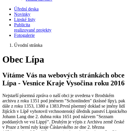
Úřední deska
Novinky
Lipské listy
Publicita
realizované projekty
Fotogalerie
Úvodní stránka
Obec Lípa
Vítáme Vás na webových stránkách obce
Lípa - Vesnice Kraje Vysočina roku 2016
Nejstarší písemná zpráva o naší obci je uvedena v Brodském
archivu z roku 1351 pod jménem "Schonlinden" (krásné lípy), pak
dále z roku 1353, 1380 a 1383.První písemný doklad se jmény lidí
žijících v Lípě vyhotovil vrchnostenský úředník panství Lipnického
Johann Lang dne 2. dubna roku 1651 pod názvem "Seznam
poddaných ve vsi Lippý". Druhým je výpis z Archivu země české
v Praze z berní ruly kraje Čáslavského ze dne 2. března