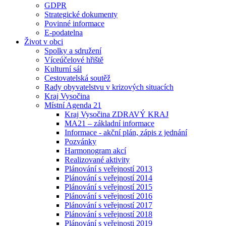
GDPR
Strategické dokumenty
Povinné informace
E-podatelna
Život v obci
Spolky a sdružení
Víceúčelové hřiště
Kulturní sál
Cestovatelská soutěž
Rady obyvatelstvu v krizových situacích
Kraj Vysočina
Místní Agenda 21
Kraj Vysočina ZDRAVÝ KRAJ
MA21 – základní informace
Informace - akční plán, zápis z jednání
Pozvánky
Harmonogram akcí
Realizované aktivity
Plánování s veřejností 2013
Plánování s veřejností 2014
Plánování s veřejností 2015
Plánování s veřejností 2016
Plánování s veřejností 2017
Plánování s veřejností 2018
Plánování s veřejnosti 2019