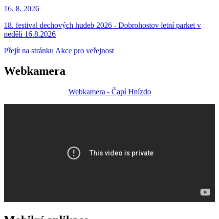
16. 8.
2026
18. festival dechových hudeb 2026 - Dobrohostov letní parket v
neděli 16.8.2026
Přejít na stránku Akce pro veřejnost
Webkamera
Webkamera - Čapí Hnízdo