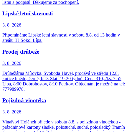
listin a podpisů. Děkujeme za pochopení.
Lipské letní slavnosti
3. 8.
2026
Připomínáme Lipské letní slavnosti v sobotu 8.8. od 13 hodin v
areálu TJ Sokol Lípa.
Prodej drůbeže
3. 8.
2026
Drůbežárna Mírovka, Svoboda-Havel, prodává ve středu 12.8.
kuřice hnědé, černé, bílé. Stáří 19-20 týdnů. Cena 310,-/ks. 7:55
Lípa, 8:00 Dobrohostov, 8:10 Petrkov. Objednání je možné na tel:
777989978.
Pojízdná vinotéka
3. 8.
2026
Vinařství Holánek přijede v sobotu 8.8. s pojízdnou vinotékou -
prázdninové kartony sladké, polosuché, suché, polosladký Tramín