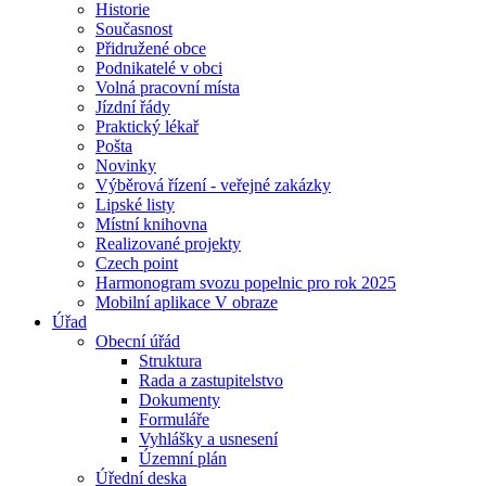
Historie
Současnost
Přidružené obce
Podnikatelé v obci
Volná pracovní místa
Jízdní řády
Praktický lékař
Pošta
Novinky
Výběrová řízení - veřejné zakázky
Lipské listy
Místní knihovna
Realizované projekty
Czech point
Harmonogram svozu popelnic pro rok 2025
Mobilní aplikace V obraze
Úřad
Obecní úřád
Struktura
Rada a zastupitelstvo
Dokumenty
Formuláře
Vyhlášky a usnesení
Územní plán
Úřední deska