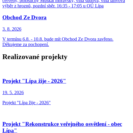
červený, polosuchý Muškát moravský, vína sudová, vína lahvová
výběr z hroznů, pozdní sběr. 16:35 - 17:05 u OÚ Lípa
Obchod Ze Dvora
3. 8.
2026
V termínu 6.8. - 10.8. bude mít Obchod Ze Dvora zavřeno.
Děkujeme za pochopení.
Realizované projekty
Projekt "Lípa žije - 2026"
19. 5.
2026
Projekt "Lípa žije - 2026"
Projekt "Rekonstrukce veřejného osvětlení - obec
Lípa"