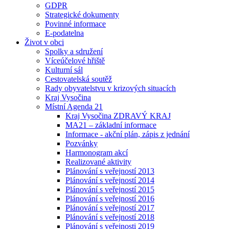
GDPR
Strategické dokumenty
Povinné informace
E-podatelna
Život v obci
Spolky a sdružení
Víceúčelové hřiště
Kulturní sál
Cestovatelská soutěž
Rady obyvatelstvu v krizových situacích
Kraj Vysočina
Místní Agenda 21
Kraj Vysočina ZDRAVÝ KRAJ
MA21 – základní informace
Informace - akční plán, zápis z jednání
Pozvánky
Harmonogram akcí
Realizované aktivity
Plánování s veřejností 2013
Plánování s veřejností 2014
Plánování s veřejností 2015
Plánování s veřejností 2016
Plánování s veřejností 2017
Plánování s veřejností 2018
Plánování s veřejnosti 2019