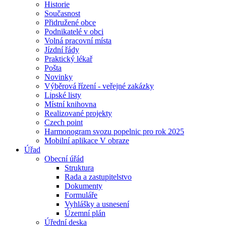
Historie
Současnost
Přidružené obce
Podnikatelé v obci
Volná pracovní místa
Jízdní řády
Praktický lékař
Pošta
Novinky
Výběrová řízení - veřejné zakázky
Lipské listy
Místní knihovna
Realizované projekty
Czech point
Harmonogram svozu popelnic pro rok 2025
Mobilní aplikace V obraze
Úřad
Obecní úřád
Struktura
Rada a zastupitelstvo
Dokumenty
Formuláře
Vyhlášky a usnesení
Územní plán
Úřední deska