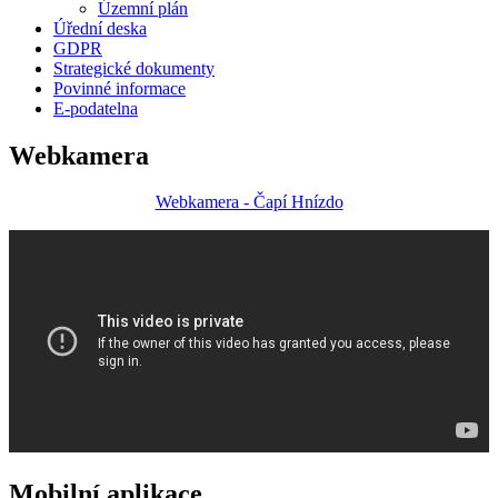
Územní plán
Úřední deska
GDPR
Strategické dokumenty
Povinné informace
E-podatelna
Webkamera
Webkamera - Čapí Hnízdo
Mobilní aplikace