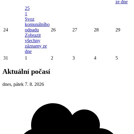
ze dne
25
1
Svoz
komunálního
24
odpadu
26
27
28
29
Zobrazit
všechny
záznamy ze
dne
31
1
2
3
4
5
Aktuální počasí
dnes, pátek 7. 8. 2026