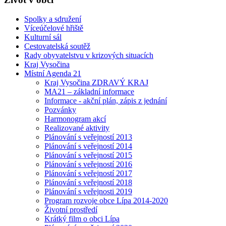
Spolky a sdružení
Víceúčelové hřiště
Kulturní sál
Cestovatelská soutěž
Rady obyvatelstvu v krizových situacích
Kraj Vysočina
Místní Agenda 21
Kraj Vysočina ZDRAVÝ KRAJ
MA21 – základní informace
Informace - akční plán, zápis z jednání
Pozvánky
Harmonogram akcí
Realizované aktivity
Plánování s veřejností 2013
Plánování s veřejností 2014
Plánování s veřejností 2015
Plánování s veřejností 2016
Plánování s veřejností 2017
Plánování s veřejností 2018
Plánování s veřejnosti 2019
Program rozvoje obce Lípa 2014-2020
Životní prostředí
Krátký film o obci Lípa