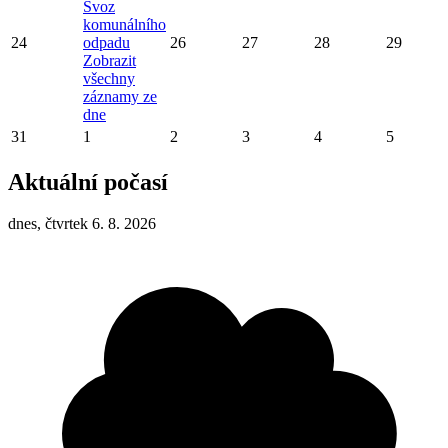
Svoz
komunálního
24
odpadu
26
27
28
29
Zobrazit
všechny
záznamy ze
dne
31
1
2
3
4
5
Aktuální počasí
dnes, čtvrtek 6. 8. 2026