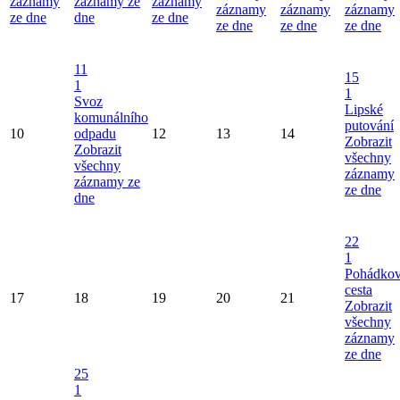
záznamy
záznamy ze
záznamy
záznamy
záznamy
záznamy
ze dne
dne
ze dne
ze dne
ze dne
ze dne
11
15
1
1
Svoz
Lipské
komunálního
putování
10
odpadu
12
13
14
Zobrazit
Zobrazit
všechny
všechny
záznamy
záznamy ze
ze dne
dne
22
1
Pohádko
cesta
17
18
19
20
21
Zobrazit
všechny
záznamy
ze dne
25
1