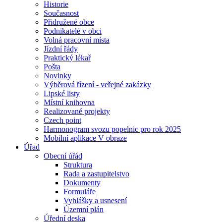
Historie
Současnost
Přidružené obce
Podnikatelé v obci
Volná pracovní místa
Jízdní řády
Praktický lékař
Pošta
Novinky
Výběrová řízení - veřejné zakázky
Lipské listy
Místní knihovna
Realizované projekty
Czech point
Harmonogram svozu popelnic pro rok 2025
Mobilní aplikace V obraze
Úřad
Obecní úřád
Struktura
Rada a zastupitelstvo
Dokumenty
Formuláře
Vyhlášky a usnesení
Územní plán
Úřední deska