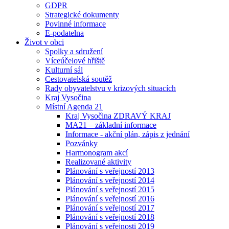
GDPR
Strategické dokumenty
Povinné informace
E-podatelna
Život v obci
Spolky a sdružení
Víceúčelové hřiště
Kulturní sál
Cestovatelská soutěž
Rady obyvatelstvu v krizových situacích
Kraj Vysočina
Místní Agenda 21
Kraj Vysočina ZDRAVÝ KRAJ
MA21 – základní informace
Informace - akční plán, zápis z jednání
Pozvánky
Harmonogram akcí
Realizované aktivity
Plánování s veřejností 2013
Plánování s veřejností 2014
Plánování s veřejností 2015
Plánování s veřejností 2016
Plánování s veřejností 2017
Plánování s veřejností 2018
Plánování s veřejnosti 2019