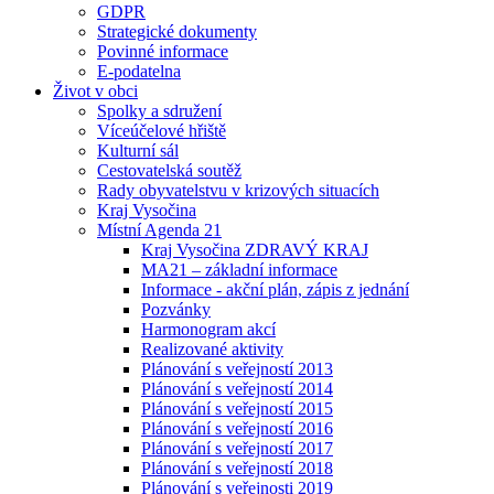
GDPR
Strategické dokumenty
Povinné informace
E-podatelna
Život v obci
Spolky a sdružení
Víceúčelové hřiště
Kulturní sál
Cestovatelská soutěž
Rady obyvatelstvu v krizových situacích
Kraj Vysočina
Místní Agenda 21
Kraj Vysočina ZDRAVÝ KRAJ
MA21 – základní informace
Informace - akční plán, zápis z jednání
Pozvánky
Harmonogram akcí
Realizované aktivity
Plánování s veřejností 2013
Plánování s veřejností 2014
Plánování s veřejností 2015
Plánování s veřejností 2016
Plánování s veřejností 2017
Plánování s veřejností 2018
Plánování s veřejnosti 2019