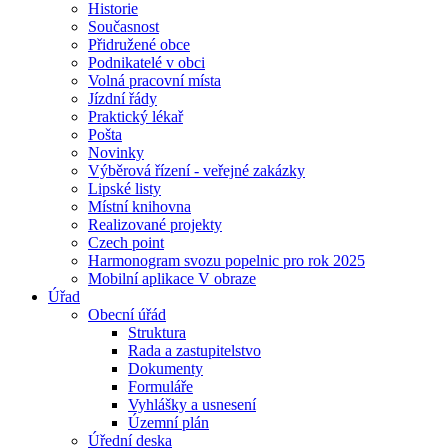
Historie
Současnost
Přidružené obce
Podnikatelé v obci
Volná pracovní místa
Jízdní řády
Praktický lékař
Pošta
Novinky
Výběrová řízení - veřejné zakázky
Lipské listy
Místní knihovna
Realizované projekty
Czech point
Harmonogram svozu popelnic pro rok 2025
Mobilní aplikace V obraze
Úřad
Obecní úřád
Struktura
Rada a zastupitelstvo
Dokumenty
Formuláře
Vyhlášky a usnesení
Územní plán
Úřední deska