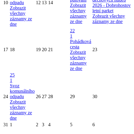
10
odpadu
12
13
14
Zobrazit
2026 - Dobrohostov
Zobrazit
všechny
letní parket
všechny
záznamy
Zobrazit všechny
záznamy ze
ze dne
záznamy ze dne
dne
22
1
Pohádková
cesta
17
18
19
20
21
23
Zobrazit
všechny
záznamy
ze dne
25
1
Svoz
komunálního
24
odpadu
26
27
28
29
30
Zobrazit
všechny
záznamy ze
dne
31
1
2
3
4
5
6