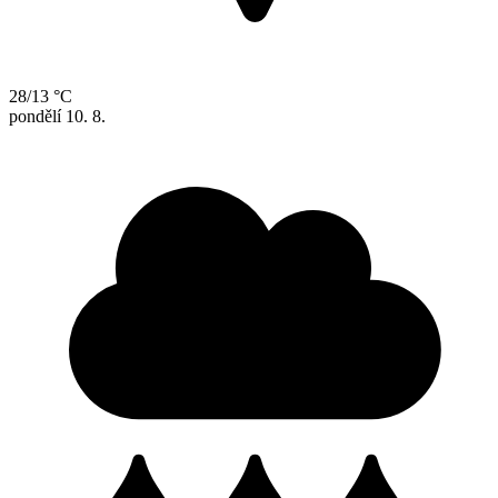
28/13 °C
pondělí
10. 8.