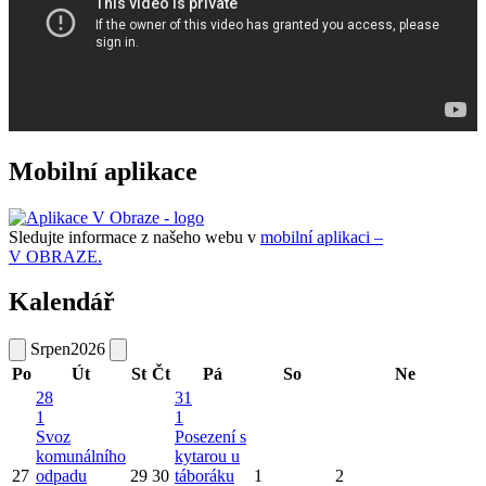
Mobilní aplikace
Sledujte informace z našeho webu v
mobilní aplikaci –
V OBRAZE.
Kalendář
Srpen
2026
Po
Út
St
Čt
Pá
So
Ne
28
31
1
1
Svoz
Posezení s
komunálního
kytarou u
27
odpadu
29
30
táboráku
1
2