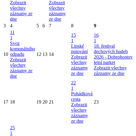
Zobrazit
Zobrazit
všechny
všechny
záznamy ze
záznamy
dne
ze dne
3
4
5
6
7
8
9
11
15
16
1
1
1
Svoz
Lipské
18. festival
komunálního
putování
dechových hudeb
10
odpadu
12
13
14
Zobrazit
2026 - Dobrohostov
Zobrazit
všechny
letní parket
všechny
záznamy
Zobrazit všechny
záznamy ze
ze dne
záznamy ze dne
dne
22
1
Pohádková
cesta
17
18
19
20
21
23
Zobrazit
všechny
záznamy
ze dne
25
1