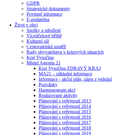
GDPR
Strategické dokumenty
Povinné informace
E-podatelna
Život v obci
Spolky a sdružení
Víceúčelové hřiště
Kulturní sál
Cestovatelská soutěž
Rady obyvatelstvu v krizových situacích
Kraj Vysočina
Místní Agenda 21
Kraj Vysočina ZDRAVÝ KRAJ
MA21 – základní informace
Informace - akční plán, zápis z jednání
Pozvánky
Harmonogram akcí
Realizované aktivity
Plánování s veřejností 2013
Plánování s veřejností 2014
Plánování s veřejností 2015
Plánování s veřejností 2016
Plánování s veřejností 2017
Plánování s veřejností 2018
Plánování s veřejnosti 2019