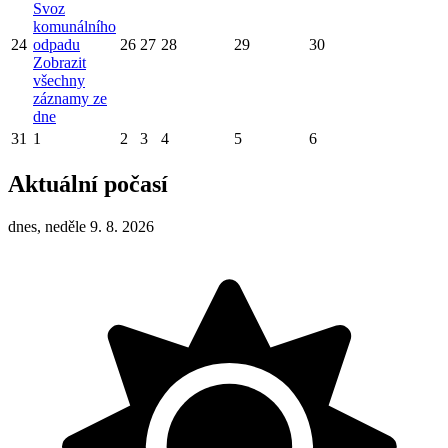
Svoz
komunálního
24
odpadu
26
27
28
29
30
Zobrazit
všechny
záznamy ze
dne
31
1
2
3
4
5
6
Aktuální počasí
dnes, neděle 9. 8. 2026