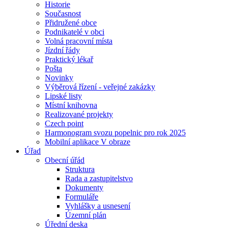
Historie
Současnost
Přidružené obce
Podnikatelé v obci
Volná pracovní místa
Jízdní řády
Praktický lékař
Pošta
Novinky
Výběrová řízení - veřejné zakázky
Lipské listy
Místní knihovna
Realizované projekty
Czech point
Harmonogram svozu popelnic pro rok 2025
Mobilní aplikace V obraze
Úřad
Obecní úřád
Struktura
Rada a zastupitelstvo
Dokumenty
Formuláře
Vyhlášky a usnesení
Územní plán
Úřední deska