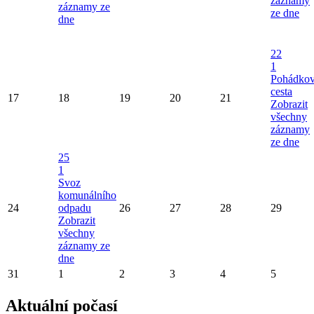
záznamy
záznamy ze
ze dne
dne
22
1
Pohádko
cesta
17
18
19
20
21
Zobrazit
všechny
záznamy
ze dne
25
1
Svoz
komunálního
24
odpadu
26
27
28
29
Zobrazit
všechny
záznamy ze
dne
31
1
2
3
4
5
Aktuální počasí