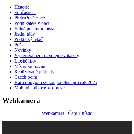
Historie
Současnost
Přidružené obce
Podnikatelé v obci
Volná pracovní místa
Jízdní řády
Praktický lékař
Pošta
Novinky
Výběrová řízení - veřejné zakázky
Lipské listy
Místní knihovna
Realizované projekty
Czech point
Harmonogram svozu popelnic pro rok 2025
Mobilní aplikace V obraze
Webkamera
Webkamera - Čapí Hnízdo