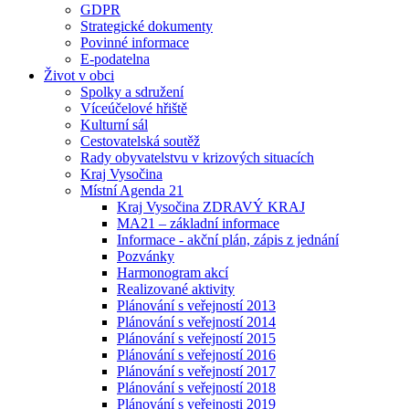
GDPR
Strategické dokumenty
Povinné informace
E-podatelna
Život v obci
Spolky a sdružení
Víceúčelové hřiště
Kulturní sál
Cestovatelská soutěž
Rady obyvatelstvu v krizových situacích
Kraj Vysočina
Místní Agenda 21
Kraj Vysočina ZDRAVÝ KRAJ
MA21 – základní informace
Informace - akční plán, zápis z jednání
Pozvánky
Harmonogram akcí
Realizované aktivity
Plánování s veřejností 2013
Plánování s veřejností 2014
Plánování s veřejností 2015
Plánování s veřejností 2016
Plánování s veřejností 2017
Plánování s veřejností 2018
Plánování s veřejnosti 2019