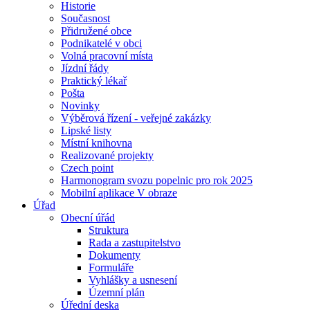
Historie
Současnost
Přidružené obce
Podnikatelé v obci
Volná pracovní místa
Jízdní řády
Praktický lékař
Pošta
Novinky
Výběrová řízení - veřejné zakázky
Lipské listy
Místní knihovna
Realizované projekty
Czech point
Harmonogram svozu popelnic pro rok 2025
Mobilní aplikace V obraze
Úřad
Obecní úřád
Struktura
Rada a zastupitelstvo
Dokumenty
Formuláře
Vyhlášky a usnesení
Územní plán
Úřední deska