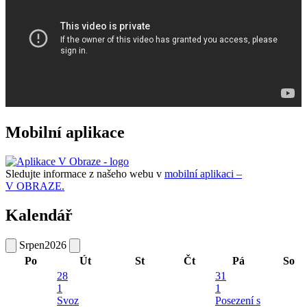
Mobilní aplikace
Sledujte informace z našeho webu v
mobilní aplikaci –
V OBRAZE.
Kalendář
Srpen
2026
Po
Út
St
Čt
Pá
So
28
31
1
1
Svoz
Posezení s