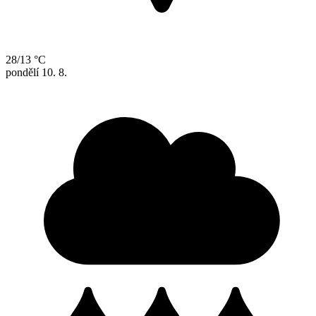
28/13 °C
pondělí
10. 8.