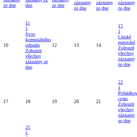
záznamy
záznamy
záznamy
ze dne
dne
ze dne
ze dne
ze dne
ze dne
11
15
1
1
Svoz
Lipské
komunálního
putování
10
odpadu
12
13
14
Zobrazit
Zobrazit
všechny
všechny
záznamy
záznamy ze
ze dne
dne
22
1
Pohádko
cesta
17
18
19
20
21
Zobrazit
všechny
záznamy
ze dne
25
1