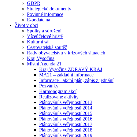
GDPR
Strategické dokumenty
Povinné informace
E-podatelna
Život v obci
Spolky a sdružení
Víceúčelové hřiště
Kulturní sál
Cestovatelská soutěž
Rady obyvatelstvu v krizových situacích
Kraj Vysočina
Místní Agenda 21
Kraj Vysočina ZDRAVÝ KRAJ
MA21 – základní informace
Informace - akční plán, zápis z jednání
Pozvánky
Harmonogram akcí
Realizované aktivity
Plánování s veřejností 2013
Plánování s veřejností 2014
Plánování s veřejností 2015
Plánování s veřejností 2016
Plánování s veřejností 2017
Plánování s veřejností 2018
Plánování s veřejnosti 2019