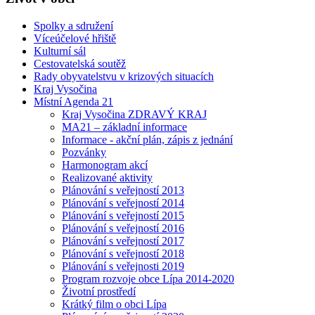
Spolky a sdružení
Víceúčelové hřiště
Kulturní sál
Cestovatelská soutěž
Rady obyvatelstvu v krizových situacích
Kraj Vysočina
Místní Agenda 21
Kraj Vysočina ZDRAVÝ KRAJ
MA21 – základní informace
Informace - akční plán, zápis z jednání
Pozvánky
Harmonogram akcí
Realizované aktivity
Plánování s veřejností 2013
Plánování s veřejností 2014
Plánování s veřejností 2015
Plánování s veřejností 2016
Plánování s veřejností 2017
Plánování s veřejností 2018
Plánování s veřejnosti 2019
Program rozvoje obce Lípa 2014-2020
Životní prostředí
Krátký film o obci Lípa