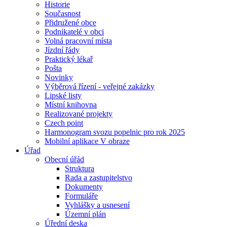
Historie
Současnost
Přidružené obce
Podnikatelé v obci
Volná pracovní místa
Jízdní řády
Praktický lékař
Pošta
Novinky
Výběrová řízení - veřejné zakázky
Lipské listy
Místní knihovna
Realizované projekty
Czech point
Harmonogram svozu popelnic pro rok 2025
Mobilní aplikace V obraze
Úřad
Obecní úřád
Struktura
Rada a zastupitelstvo
Dokumenty
Formuláře
Vyhlášky a usnesení
Územní plán
Úřední deska