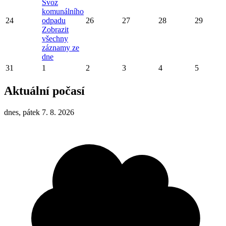
Svoz
komunálního
24
odpadu
26
27
28
29
Zobrazit
všechny
záznamy ze
dne
31
1
2
3
4
5
Aktuální počasí
dnes, pátek 7. 8. 2026