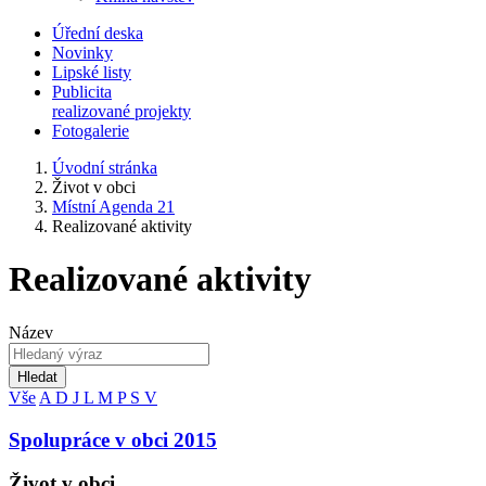
Úřední deska
Novinky
Lipské listy
Publicita
realizované projekty
Fotogalerie
Úvodní stránka
Život v obci
Místní Agenda 21
Realizované aktivity
Realizované aktivity
Název
Hledat
Vše
A
D
J
L
M
P
S
V
Spolupráce v obci 2015
Život v obci